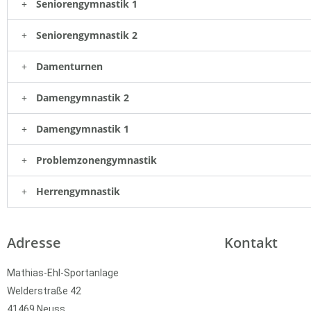
Seniorengymnastik 1
Seniorengymnastik 2
Damenturnen
Damengymnastik 2
Damengymnastik 1
Problemzonengymnastik
Herrengymnastik
Adresse
Kontakt
Mathias-Ehl-Sportanlage
Welderstraße 42
jugendleiter@hoist
41469 Neuss
vorsitzender@hois